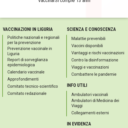
VaccinarSì compie 13 anni
VACCINAZIONI IN LIGURIA
SCIENZA E CONOSCENZA
Politiche nazionali e regionali
Malattie prevenibili
per la prevenzione
Vaccini disponibili
Prevenzione vaccinale in
Vantaggi e rischi vaccinazioni
Liguria
Report di sorveglianza
Contro la disinformazione
epidemiologica
Viaggi e vaccinazioni
Calendario vaccinale
Combattere le pandemie
Approfondimenti
INFO UTILI
Comitato tecnico-scientifico
Comitato redazionale
Ambulatori vaccinali
Ambulatori di Medicina dei
Viaggi
Collegamenti esterni
IN EVIDENZA